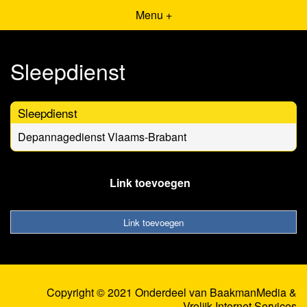
Menu +
Sleepdienst
Sleepdienst
Depannagedienst Vlaams-Brabant
Link toevoegen
Link toevoegen
Copyright © 2021 Onderdeel van
BaakmanMedia
&
Vrolijk Internet Services