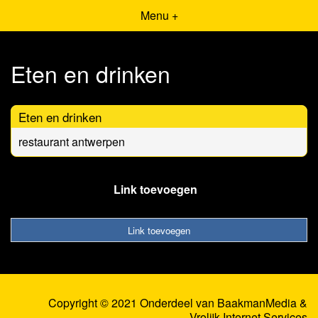
Menu +
Eten en drinken
Eten en drinken
restaurant antwerpen
Link toevoegen
Link toevoegen
Copyright © 2021 Onderdeel van
BaakmanMedia
&
Vrolijk Internet Services